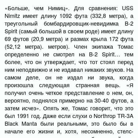
«Больше, чем Нимиц». Для сравнения: USS
Nimitz имеет длину 1092 фута (332,8 метра), а
треугольный бомбардировщик-невидимка B-2
Spirit (самый большой в своем роде) имеет длину
69 футов (20,9 метра) и размах крыла 172 фута
(52,12 метра). метров). Член экипажа Томас
определенно не смотрел на B-2 Spirit… тем
более, что он утверждает, что тот стоял перед
ним неподвижно и не издавал никаких звуков. На
самом деле, он не издал ни звука, когда
произошла следующая странная вещь. «Я
получил очень четкое представление о нем, он,
вероятно, поднялся примерно на 30-40 футов, а
затем исчез». Опять же, Томас говорит, что это
был 1991 год. Даже если слухи о Northrop TR-3A
Black Manta были реальными, это было бы в
начале его жизни и, хотя, несомненно, стелс-