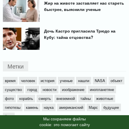
Жир на животе заставляет нас стареть
быстрее, выяснили ученые
Дочь Кастро пригласила Трюдо на
Кубу: тайна отцовства?
Метки
время
человек
история
ученые
нашли
NASA
объект
существо
город
новости
изображение
инопланетяне
фото
корабль
смерть
внеземной
тайны
животные
гипотезы
камень
наука
американский
Марс
будущее
йети
Мы cохраняем файлы
cookie: это помогает сайту