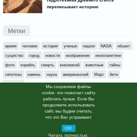
переписывает историю
Метки
время
человек
история
ученые
нашли
NASA
объект
существо
город
новости
изображение
инопланетяне
фото
корабль
смерть
внеземной
животные
тайны
гипотезы
камень
наука
американский
Марс
йети
будущее
Мы cохраняем файлы
cookie: это помогает сайту
работать лучше. Если Вы
продолжите использовать
сайт, мы будем считать,
X-News
© info-dimurra.ru 2025г. This site is protected by
что это Вас устраивает.
reCAPTCHA and the Google
Privacy Policy
and
Terms of Service
apply.
ОК!
Читать полностью.