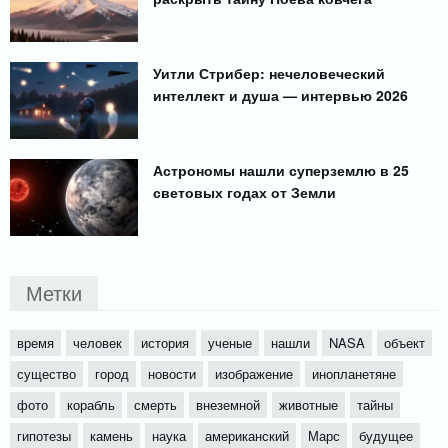
Уитли Стрибер: нечеловеческий
интеллект и душа — интервью 2026
Астрономы нашли суперземлю в 25
световых годах от Земли
Метки
время
человек
история
ученые
нашли
NASA
объект
существо
город
новости
изображение
инопланетяне
фото
корабль
смерть
внеземной
животные
тайны
гипотезы
камень
наука
американский
Марс
будущее