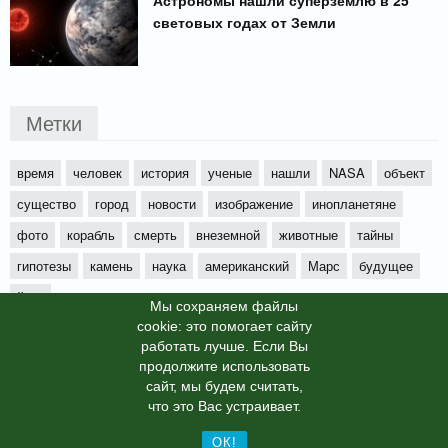
световых годах от Земли
Метки
время
человек
история
ученые
нашли
NASA
объект
существо
город
новости
изображение
инопланетяне
фото
корабль
смерть
внеземной
животные
тайны
гипотезы
камень
наука
американский
Марс
будущее
йети
Мы cохраняем файлы
cookie: это помогает сайту
работать лучше. Если Вы
продолжите использовать
сайт, мы будем считать,
X-News
© info-dimurra.ru 2025г. This site is protected by
что это Вас устраивает.
reCAPTCHA and the Google
Privacy Policy
and
Terms of Service
apply.
ОК!