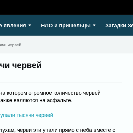
е явления
НЛО и пришельцы
Загадки З
сячи червей
ячи червей
 на котором огромное количество червей
также валяются на асфальте.
слухам, черви эти упали прямо с неба вместе с