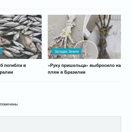
Загадки Земли
 погибли в
«Руку пришельца» выбросило на
тралии
пляж в Бразилии
 помечены