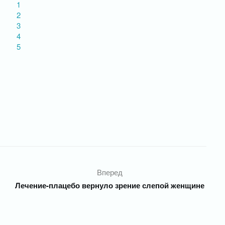
1
2
3
4
5
Вперед
Лечение-плацебо вернуло зрение слепой женщине