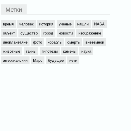
Метки
время
человек
история
ученые
нашли
NASA
объект
существо
город
новости
изображение
инопланетяне
фото
корабль
смерть
внеземной
животные
тайны
гипотезы
камень
наука
американский
Марс
будущее
йети