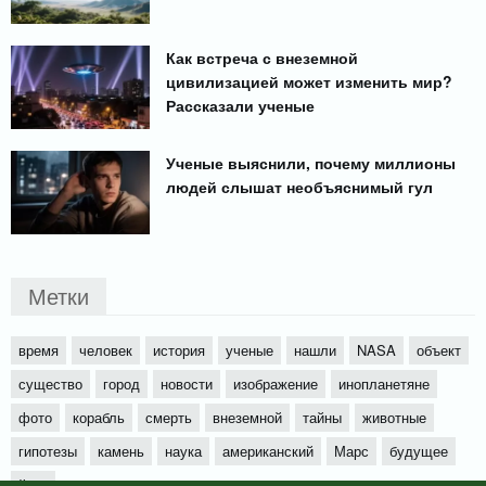
Как встреча с внеземной
цивилизацией может изменить мир?
Рассказали ученые
Ученые выяснили, почему миллионы
людей слышат необъяснимый гул
Метки
время
человек
история
ученые
нашли
NASA
объект
существо
город
новости
изображение
инопланетяне
фото
корабль
смерть
внеземной
тайны
животные
гипотезы
камень
наука
американский
Марс
будущее
йети