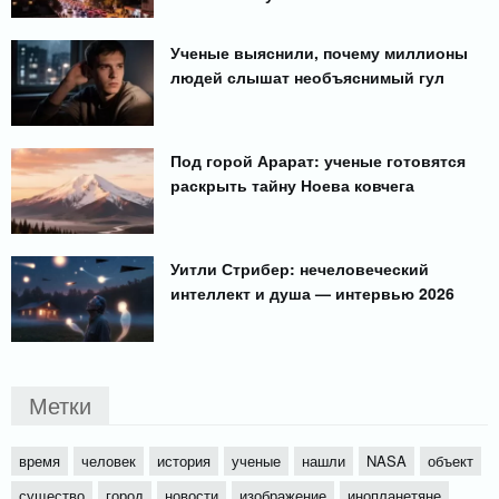
Ученые выяснили, почему миллионы
людей слышат необъяснимый гул
Под горой Арарат: ученые готовятся
раскрыть тайну Ноева ковчега
Уитли Стрибер: нечеловеческий
интеллект и душа — интервью 2026
Метки
время
человек
история
ученые
нашли
NASA
объект
существо
город
новости
изображение
инопланетяне