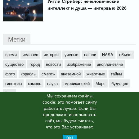
Уитли Стрибер: нечеловеческий
интеллект и душа — интервью 2026
Метки
время
человек
история
ученые
нашли
NASA
объект
существо
город
новости
изображение
инопланетяне
фото
корабль
смерть
внеземной
животные
тайны
гипотезы
камень
наука
американский
Марс
будущее
йети
Мы cохраняем файлы
cookie: это помогает сайту
работать лучше. Если Вы
продолжите использовать
сайт, мы будем считать,
X-News
© info-dimurra.ru 2025г. This site is protected by
что это Вас устраивает.
reCAPTCHA and the Google
Privacy Policy
and
Terms of Service
apply.
ОК!