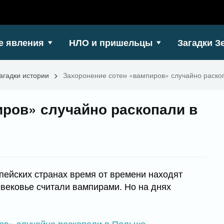
е явления
НЛО и пришельцы
Загадки З
агадки истории
>
Захоронение сотен «вампиров» случайно раско
иров» случайно раскопали в
пейских странах время от времени находят
вековье считали вампирами. Но на днях