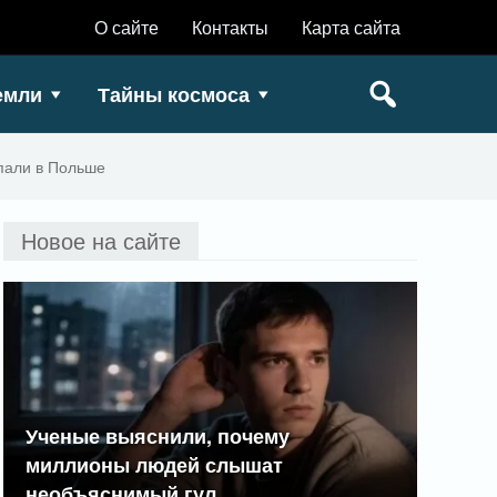
О сайте
Контакты
Карта сайта
емли
Тайны космоса
пали в Польше
Новое на сайте
Ученые выяснили, почему
миллионы людей слышат
необъяснимый гул