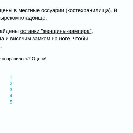
щены в местные оссуарии (костехранилища). В
тырском кладбище.
 найдены
останки "женщины-вампира"
,
а и висячим замком на ноге, чтобы
.
 понравилось? Оцени!
1
2
3
4
5