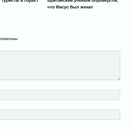
 туристы в горах?
Британский ученый опровергли,
что Иисус был женат
 помечены