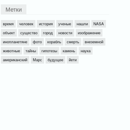
Метки
время
человек
история
ученые
нашли
NASA
объект
существо
город
новости
изображение
инопланетяне
фото
корабль
смерть
внеземной
животные
тайны
гипотезы
камень
наука
американский
Марс
будущее
йети