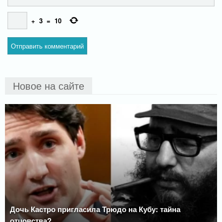
+
3
=
10
Новое на сайте
Дочь Кастро пригласила Трюдо на Кубу: тайна
отцовства?