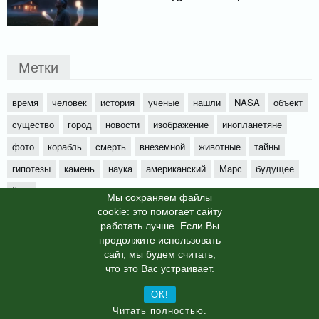
Метки
время
человек
история
ученые
нашли
NASA
объект
существо
город
новости
изображение
инопланетяне
фото
корабль
смерть
внеземной
животные
тайны
гипотезы
камень
наука
американский
Марс
будущее
йети
Мы cохраняем файлы
cookie: это помогает сайту
работать лучше. Если Вы
продолжите использовать
сайт, мы будем считать,
X-News
© info-dimurra.ru 2025г. This site is protected by
что это Вас устраивает.
reCAPTCHA and the Google
Privacy Policy
and
Terms of Service
apply.
ОК!
Читать полностью.