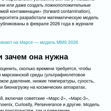
зни или даже создать ложноположительные
мой контаминации» (forward contamination),
верситета разработали математическую модель
 опубликованы в феврале 2026 года в журнале
и зачем она нужна
ценить, сколько времени требуется, чтобы
 марсианской среды (ультрафиолетовое
кое давление, низкие температуры, сухость,
и бионагрузку на космических аппаратах.
, включая советские «Марс-2», «Марс-3»,
hoenix, Curiosity, Perseverance и другие. Модель
м пространстве, так и поведение