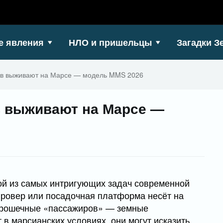
е явления
НЛО и пришельцы
Загадки З
ов выживают на Марсе — модель MMS 2026
в выживают на Марсе —
ой из самых интригующих задач современной
 ровер или посадочная платформа несёт на
 крошечные «пассажиров» — земные
в марсианских условиях, они могут исказить