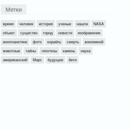
Метки
время
человек
история
ученые
нашли
NASA
объект
существо
город
новости
изображение
инопланетяне
фото
корабль
смерть
внеземной
животные
тайны
гипотезы
камень
наука
американский
Марс
будущее
йети