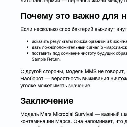
литопанспермии — переноса жизни между п
Почему это важно для н
Если несколько спор бактерий выживут внут
исказить результаты поиска органики и биосигна
дать ложноположительный сигнал о «марсианск
поставить под сомнение чистоту будущих образ
Sample Return.
С другой стороны, модель MMS не говорит,
Наоборот — вероятность выживания ничтожн
уголке может иметь значение.
Заключение
Модель Mars Microbial Survival — важный ш
контаминации Марса. Она напоминает, что 