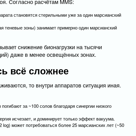
лоя. Согласно расчётам MMS:
парата становятся стерильными уже за один марсианский
ая теневые зоны) занимает примерно один марсианский
зывает снижение бионагрузки на тысячи
ций) даже в менее освещённых зонах.
сь всё сложнее
живаются, то внутри аппаратов ситуация иная.
 погибают за ~100 солов благодаря синергии низкого
ергия исчезает, и доминирует только эффект вакуума.
 log) может потребоваться более 25 марсианских лет (~50