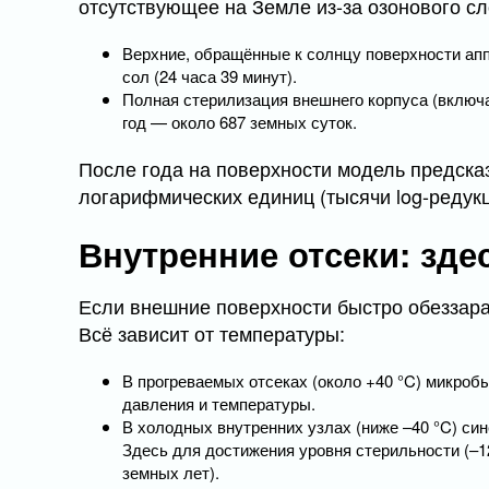
отсутствующее на Земле из-за озонового с
Верхние, обращённые к солнцу поверхности ап
сол (24 часа 39 минут).
Полная стерилизация внешнего корпуса (включ
год — около 687 земных суток.
После года на поверхности модель предска
логарифмических единиц (тысячи log-редук
Внутренние отсеки: зде
Если внешние поверхности быстро обеззара
Всё зависит от температуры:
В прогреваемых отсеках (около +40 °C) микробы
давления и температуры.
В холодных внутренних узлах (ниже –40 °C) син
Здесь для достижения уровня стерильности (–12
земных лет).