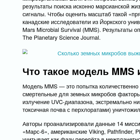
результаты поиска исконно марсианской жи
сигналы. Чтобы оценить масштаб такой «пря
канадские исследователи из Йоркского уни
Mars Microbial Survival (MMS). Результаты
The Planetary Science Journal.
Что такое модель MMS 
Модель MMS — это попытка количественно о
смертельные для земных микробов факторы
излучение UVC-диапазона, экстремально низ
токсичная почва с перхлоратами) уничтожил
Авторы проанализировали данные 14 миссий
«Марс-6», американские Viking, Pathfinder, P
учитывает как фазу перелёта в межпланетно