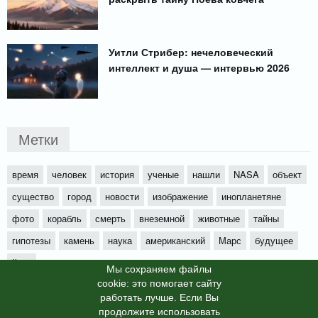
Уитли Стрибер: нечеловеческий
интеллект и душа — интервью 2026
Метки
время
человек
история
ученые
нашли
NASA
объект
существо
город
новости
изображение
инопланетяне
фото
корабль
смерть
внеземной
животные
тайны
гипотезы
камень
наука
американский
Марс
будущее
йети
Мы cохраняем файлы
cookie: это помогает сайту
работать лучше. Если Вы
продолжите использовать