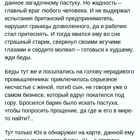
данное загадочному пастуху. Но жадность –
главный враг любого человека. И не выдержал
испытания британский предприниматель,
нарушил границы дозволенного, да и рабочих
стал притеснять. И тогда явился ему во сне
страшный старик, сверкнул своими жгучими
глазами и сердито молвил – готовься к худшему,
жди беды.
Беды тут же и посыпались на голову нерадивого
промышленника: приключилось серьезное
несчастье с женой, погиб сын, не говоря уже о
самом бизнесе, который вдруг покатился под
гору. Бросился барин было искать пастуха,
чтобы попросить прощение, да где ж его в мире-
то найти?..
Тут только Юз и обнаружил на карте, данной ему
загадочным стариком букву «Ш», а старики-