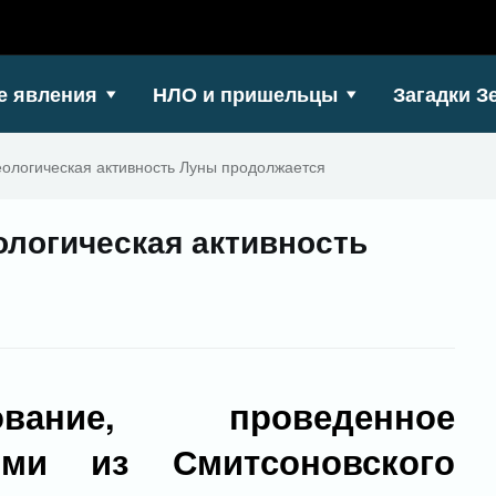
е явления
НЛО и пришельцы
Загадки З
еологическая активность Луны продолжается
ологическая активность
вание, проведенное
ыми из Смитсоновского