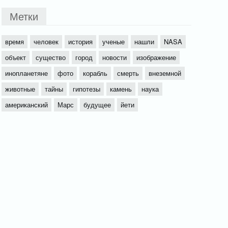
Метки
время
человек
история
ученые
нашли
NASA
объект
существо
город
новости
изображение
инопланетяне
фото
корабль
смерть
внеземной
животные
тайны
гипотезы
камень
наука
американский
Марс
будущее
йети