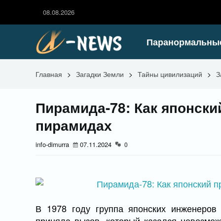
08.08.2026
Паранормальны
Главная
>
Загадки Земли
>
Тайны цивилизаций
>
З
Пирамида-78: Как японски
пирамидах
info-dimurra
07.11.2024
0
В 1978 году группа японских инженеров
приняла вызов, который казался невозмож