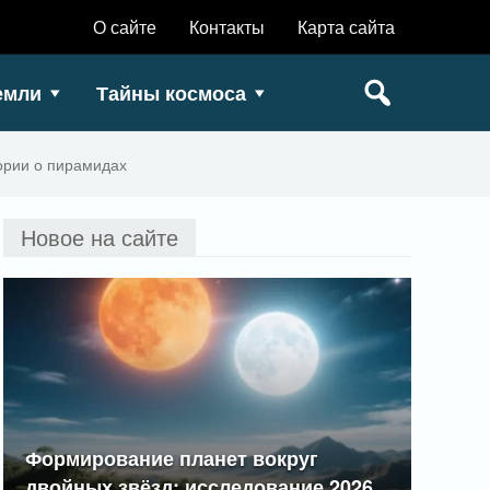
О сайте
Контакты
Карта сайта
емли
Тайны космоса
ории о пирамидах
Новое на сайте
Формирование планет вокруг
двойных звёзд: исследование 2026