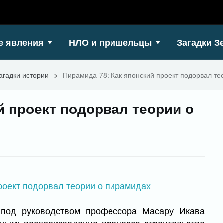
е явления
НЛО и пришельцы
Загадки З
агадки истории
>
Пирамида-78: Как японский проект подорвал те
й проект подорвал теории о
 под руководством профессора Масару Икава
ным: воспроизведение процесса строительства