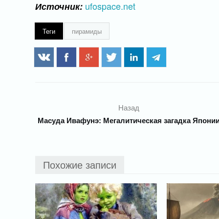
ufospace.net
Источник:
Теги
пирамиды
Назад
Масуда Ивафунэ: Мегалитическая загадка Япони
Похожие записи