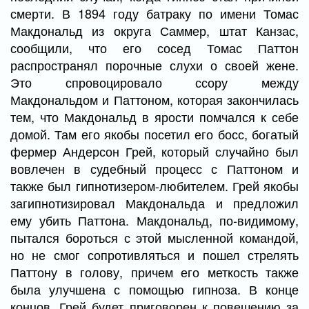
смерти. В 1894 году батраку по имени Томас
Макдональд из округа Саммер, штат Канзас,
сообщили, что его сосед Томас Паттон
распространял порочные слухи о своей жене.
Это спровоцировало ссору между
Макдональдом и Паттоном, которая закончилась
тем, что Макдональд в ярости помчался к себе
домой. Там его якобы посетил его босс, богатый
фермер Андерсон Грей, который случайно был
вовлечен в судебный процесс с Паттоном и
также был гипнотизером-любителем. Грей якобы
загипнотизировал Макдональда и предложил
ему убить Паттона. Макдональд, по-видимому,
пытался бороться с этой мысленной командой,
но не смог сопротивляться и пошел стрелять
Паттону в голову, причем его меткость также
была улучшена с помощью гипноза. В конце
концов, Грей будет приговорен к повешению за