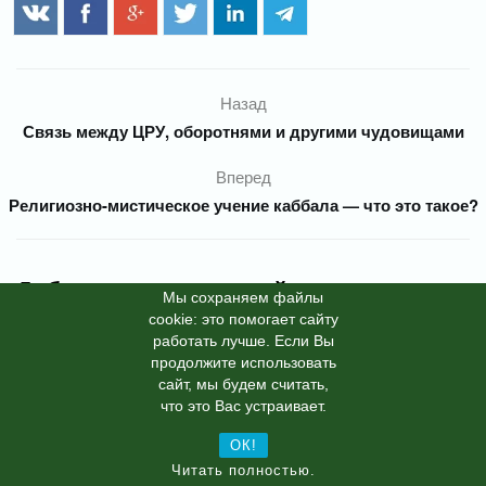
Назад
Связь между ЦРУ, оборотнями и другими чудовищами
Вперед
Религиозно-мистическое учение каббала — что это такое?
Добавить комментарий
Мы cохраняем файлы
cookie: это помогает сайту
Ваш адрес email не будет опубликован.
Обязательные поля
*
помечены
работать лучше. Если Вы
продолжите использовать
*
Комментарий
сайт, мы будем считать,
что это Вас устраивает.
ОК!
Читать полностью.