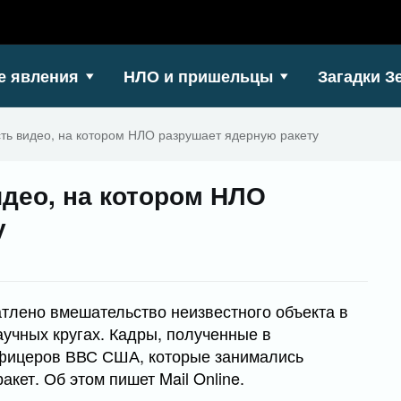
е явления
НЛО и пришельцы
Загадки З
сть видео, на котором НЛО разрушает ядерную ракету
идео, на котором НЛО
у
атлено вмешательство неизвестного объекта в
аучных кругах. Кадры, полученные в
офицеров ВВС США, которые занимались
кет. Об этом пишет Mail Online.