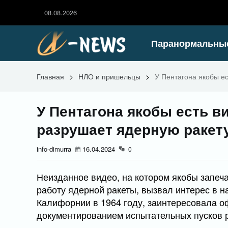
08.08.2026
Паранормальны
Главная
>
НЛО и пришельцы
>
У Пентагона якобы е
У Пентагона якобы есть в
разрушает ядерную ракет
info-dimurra
16.04.2024
0
Неизданное видео, на котором якобы запеч
работу ядерной ракеты, вызвал интерес в н
Калифорнии в 1964 году, заинтересовала 
документированием испытательных пусков ра