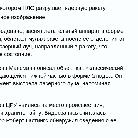
вное изображение
родовано, заснят летательный аппарат в форме
, облетает муляж ракеты после ее отделения от
азерный луч, направленный в ракету, что,
е состояние.
нц Мансманн описал объект как «классический
ащающейся нижней частью в форме блюдца. Он
омент выстрела лазерного луча, напоминая
ов ЦРУ явились на место происшествия,
 хранить тайну. Видеозапись считалась
ор Роберт Гастингс обнаружил сведения о ее