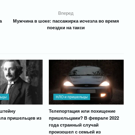
Вперед
а
Мужчина в шоке: пассажирка исчезла во время
поездки на такси
льцы
НЛО и пришельцы
штейну
Телепортация или похищение
ела пришельцев из
пришельцами? В феврале 2022
года странный случай
произошел с семьей из