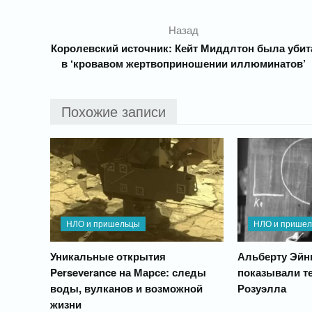
Назад
Королевский источник: Кейт Миддлтон была убит
в ‘кровавом жертвоприношении иллюминатов’
Похожие записи
НЛО и пришельцы
НЛО и прише
Уникальные открытия
Альберту Эйн
Perseverance на Марсе: следы
показывали т
воды, вулканов и возможной
Розуэлла
жизни