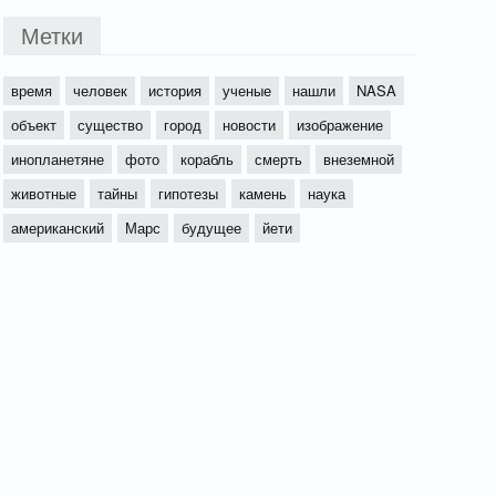
Метки
время
человек
история
ученые
нашли
NASA
объект
существо
город
новости
изображение
инопланетяне
фото
корабль
смерть
внеземной
животные
тайны
гипотезы
камень
наука
американский
Марс
будущее
йети