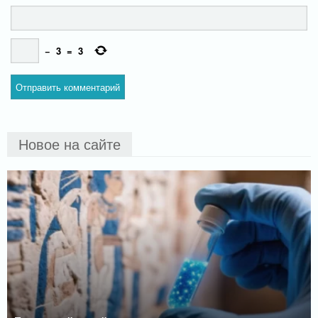
−
3
=
3
Новое на сайте