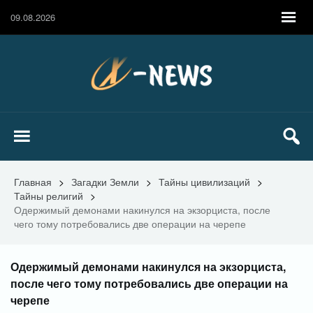
09.08.2026
Главная
>
Загадки Земли
>
Тайны цивилизаций
>
Тайны религий
>
Одержимый демонами накинулся на экзорциста, после
чего тому потребовались две операции на черепе
Одержимый демонами накинулся на экзорциста,
после чего тому потребовались две операции на
черепе