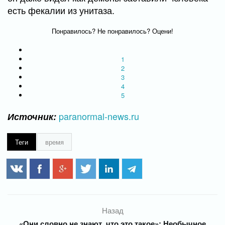
есть фекалии из унитаза.
Понравилось? Не понравилось? Оцени!
1
2
3
4
5
paranormal-news.ru
Источник:
Теги
время
Назад
«Они словно не знают, что это такое»: Необычное