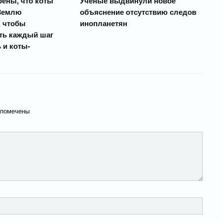
рены, что коты
Ученые выдвинули новое
Землю
объяснение отсутствию следов
 чтобы
инопланетян
ть каждый шаг
 и коты-
 помечены