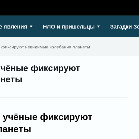
е явления
НЛО и пришельцы
Загадки З
ые фиксируют невидимые колебания планеты
 учёные фиксируют
анеты
к учёные фиксируют
ланеты