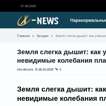
07.08.2026
Паранормальны
Главная
>
Загадки
>
Земля слегка дышит: как учён
Земля слегка дышит: как
невидимые колебания пл
info-dimurra
28.04.2025
0
Земля слегка дышит: ка
невидимые колебания п