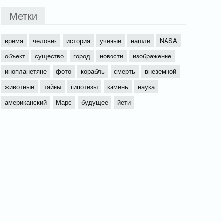
Метки
время
человек
история
ученые
нашли
NASA
объект
существо
город
новости
изображение
инопланетяне
фото
корабль
смерть
внеземной
животные
тайны
гипотезы
камень
наука
американский
Марс
будущее
йети