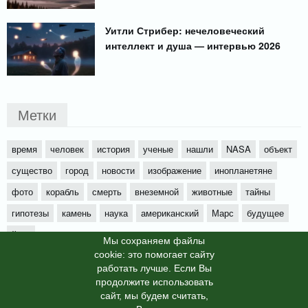
Уитли Стрибер: нечеловеческий
интеллект и душа — интервью 2026
Метки
время
человек
история
ученые
нашли
NASA
объект
существо
город
новости
изображение
инопланетяне
фото
корабль
смерть
внеземной
животные
тайны
гипотезы
камень
наука
американский
Марс
будущее
йети
Мы cохраняем файлы
cookie: это помогает сайту
работать лучше. Если Вы
продолжите использовать
сайт, мы будем считать,
X-News
© info-dimurra.ru 2025г. This site is protected by