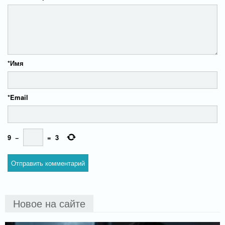
*
Имя
*
Email
9
−
=
3
Новое на сайте