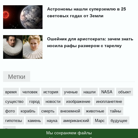
Астрономы нашли суперземлю в 25
световых годах от Земли
Ошейник для аристократа: зачем знать
носила рафы размером с тарелку
Метки
время
человек
история
ученые
нашли
NASA
объект
существо
город
новости
изображение
инопланетяне
фото
корабль
смерть
внеземной
животные
тайны
гипотезы
камень
наука
американский
Марс
будущее
йети
Мы cохраняем файлы