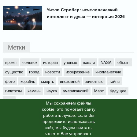
Уитли Стрибер: нечеловеческий
интеллект и душа — интервью 2026
Метки
время
человек
история
ученые
нашли
NASA
объект
существо
город
новости
изображение
инопланетяне
фото
корабль
смерть
внеземной
животные
тайны
гипотезы
камень
наука
американский
Марс
будущее
йети
Мы cохраняем файлы
cookie: это помогает сайту
работать лучше. Если Вы
продолжите использовать
сайт, мы будем считать,
X-News
© info-dimurra.ru 2025г. This site is protected by
что это Вас устраивает.
reCAPTCHA and the Google
Privacy Policy
and
Terms of Service