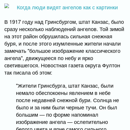
В 1917 году над Гринсбургом, штат Канзас, было
сразу несколько наблюдений ангелов. Той зимой
на этот район обрушилась сильная снежная
буря, и после этого изумленные жители начали
замечать "большое изображение классического
ангела", движущееся по небу и ярко
светившегося. Новостная газета округа Фултон
так писала об этом:
"Жители Гринсбурга, штат Канзас, были
немало обеспокоены явлением в небе
после недавней снежной бури. Солнца не
было и за ним были черные тучи. Он был
большим — по форме напоминал
изображение ангела — ослепительно
белого цвета и ярче самого сильного