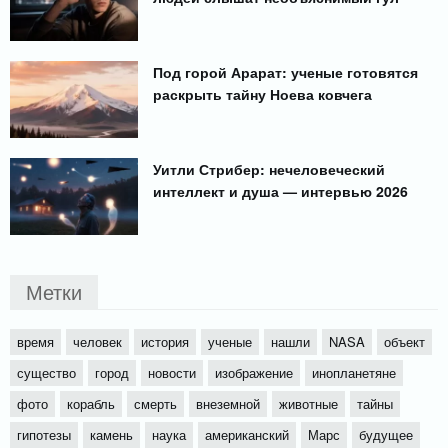
Под горой Арарат: ученые готовятся
раскрыть тайну Ноева ковчега
Уитли Стрибер: нечеловеческий
интеллект и душа — интервью 2026
Метки
время
человек
история
ученые
нашли
NASA
объект
существо
город
новости
изображение
инопланетяне
фото
корабль
смерть
внеземной
животные
тайны
гипотезы
камень
наука
американский
Марс
будущее