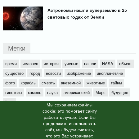
Астрономы нашли суперземлю в 25
световых годах от Земли
Метки
время
человек
история
ученые
нашли
NASA
объект
существо
город
новости
изображение
инопланетяне
фото
корабль
смерть
внеземной
животные
тайны
гипотезы
камень
наука
американский
Марс
будущее
йети
Мы cохраняем файлы
cookie: это помогает сайту
работать лучше. Если Вы
продолжите использовать
сайт, мы будем считать,
X-News
© info-dimurra.ru 2025г. This site is protected by
что это Вас устраивает.
reCAPTCHA and the Google
Privacy Policy
and
Terms of Service