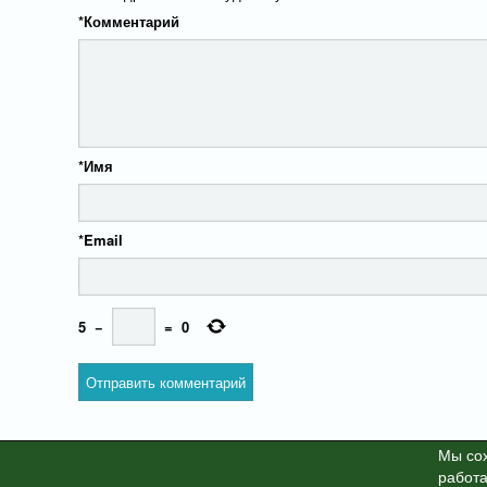
*
Комментарий
*
Имя
*
Email
5
−
=
0
Мы cох
работа