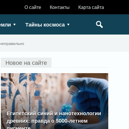
О сайте
Контакты
Карта сайта
емли
Тайны космоса
 неправильно
Новое на сайте
Египетский синий и нанотехнологии
древних: правда о 5000-летнем
пигменте