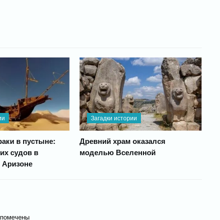
ии
Загадки истории
аки в пустыне:
Древний храм оказался
их судов в
моделью Вселенной
 Аризоне
 помечены