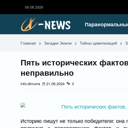
09.08.2026
Паранормальны
Главная
>
Загадки Земли
>
Тайны цивилизаций
>
З
Пять исторических факто
неправильно
info-dimurra
21.06.2024
0
Историю пишут не только победители: она 
приводит к переплетению фактов и в