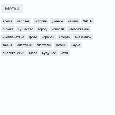
Метки
время
человек
история
ученые
нашли
NASA
объект
существо
город
новости
изображение
инопланетяне
фото
корабль
смерть
внеземной
тайны
животные
гипотезы
камень
наука
американский
Марс
будущее
йети