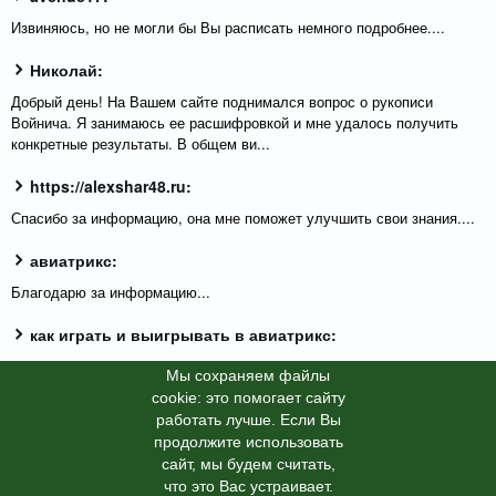
Извиняюсь, но не могли бы Вы расписать немного подробнее....
Николай:
Добрый день! На Вашем сайте поднимался вопрос о рукописи
Войнича. Я занимаюсь ее расшифровкой и мне удалось получить
конкретные результаты. В общем ви...
https://alexshar48.ru:
Спасибо за информацию, она мне поможет улучшить свои знания....
авиатрикс:
Благодарю за информацию...
как играть и выигрывать в авиатрикс:
Большое спасибо за полезную и актуальную информацию....
Мы cохраняем файлы
cookie: это помогает сайту
работать лучше. Если Вы
продолжите использовать
сайт, мы будем считать,
X-News
© info-dimurra.ru 2025г. This site is protected by
что это Вас устраивает.
reCAPTCHA and the Google
Privacy Policy
and
Terms of Service