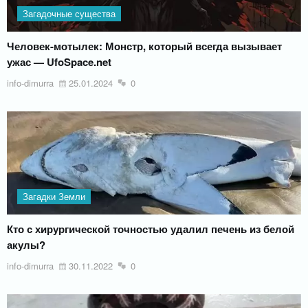
Загадочные существа
Человек-мотылек: Монстр, который всегда вызывает
ужас — UfoSpace.net
info-dimurra
25.01.2024
0
Загадки Земли
Кто с хирургической точностью удалил печень из белой
акулы?
info-dimurra
30.11.2022
0