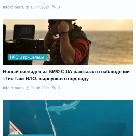
info-dimurra
15.11.2021
0
НЛО и пришельцы
Новый очевидец из ВМФ США рассказал о наблюдении
«Тик-Так» НЛО, нырнувшего под воду
info-dimurra
20.08.2021
0