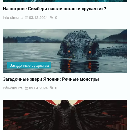
На острове Симбери нашли останки «русалки»?
info-dimurra
03.12.2024
0
Загадочные существа
Загадочные звери Японии: Речные монстры
info-dimurra
09.04.2024
0